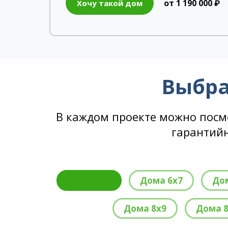
от 1 190 000 ₽
Хочу такой дом
Выбра
В каждом проекте можно посм
гарантийн
Дома 6х6
Дома 6х7
До
Дома 8х9
Дома 8