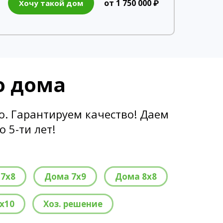
от 1 750 000 ₽
Хочу такой дом
о дома
. Гарантируем качество! Даем
 5-ти лет!
7х8
Дома 7х9
Дома 8х8
х10
Хоз. решение