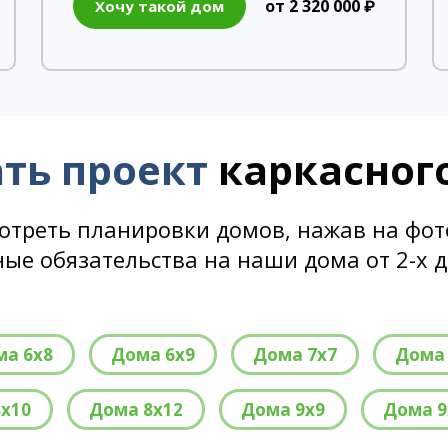
от 2 320 000 ₽
Хочу такой дом
ть проект
каркасног
отреть планировки домов, нажав на фото
ые обязательства на наши дома от 2-х до
ма 6х8
Дома 6х9
Дома 7х7
Дома 
х10
Дома 8х12
Дома 9х9
Дома 9