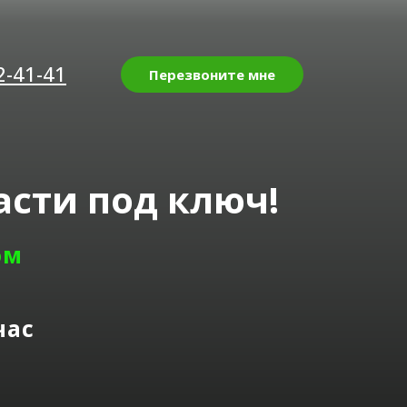
2-41-41
Перезвоните мне
сти под ключ!
ом
час